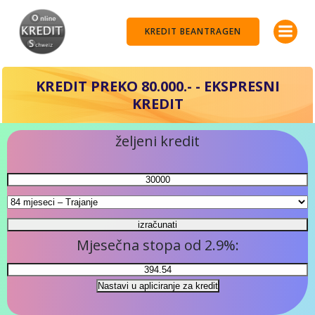
Skip
to
KREDIT BEANTRAGEN
content
KREDIT PREKO 80.000.- - EKSPRESNI
KREDIT
željeni kredit
Mjesečna stopa od 2.9%: